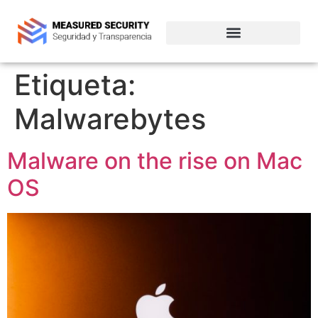
Empresas de ciberseguridad en Chile
Etiqueta:
Malwarebytes
Malware on the rise on Mac
OS