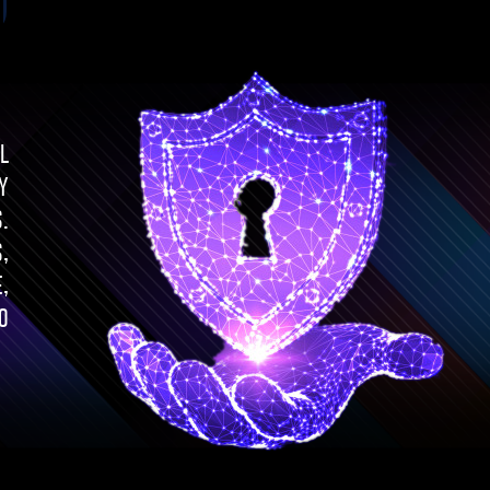
l
y
.
,
,
o