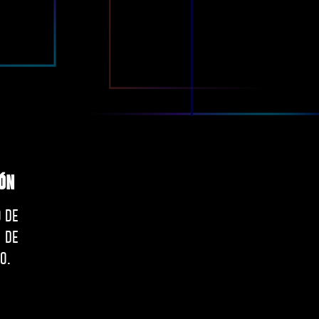
ón
o de
 de
o.