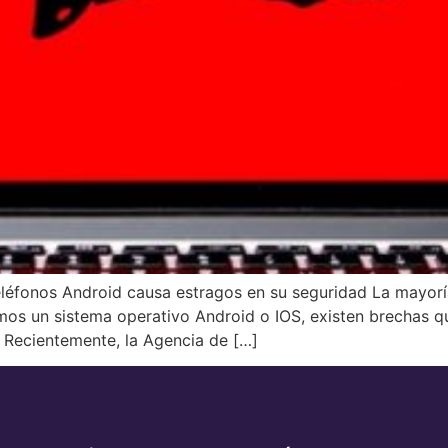
 teléfonos Android causa estragos en su seguridad La mayorí
amos un sistema operativo Android o IOS, existen brechas 
. Recientemente, la Agencia de […]