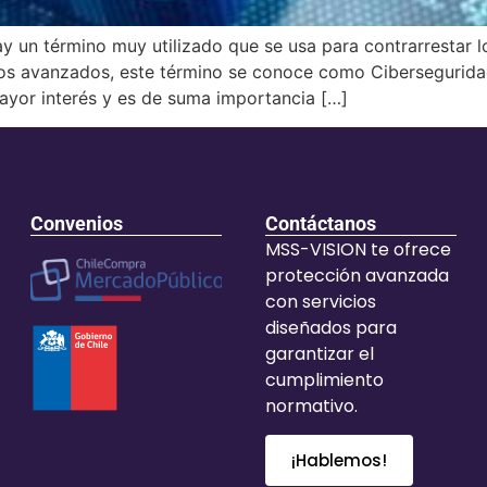
ay un término muy utilizado que se usa para contrarrestar 
os avanzados, este término se conoce como Cibersegurida
ayor interés y es de suma importancia […]
Convenios
Contáctanos
MSS-VISION te ofrece
protección avanzada
con servicios
diseñados para
garantizar el
cumplimiento
normativo.
¡Hablemos!