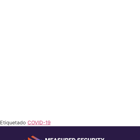
que sufren infecciones respiratorias
agudas y con animales.
Lavarte frecuentemente las manos,
especialmente después del contacto
directo con personas enfermas o su
entorno.
Hacer uso del tapabocas.
Cubrirte la nariz y la boca al toser,
estornudando en un pañuelo o flexionado el
codo.
Y para finalizar, lo más importante de todo…
¡Quédate en casa!
Etiquetado
COVID-19