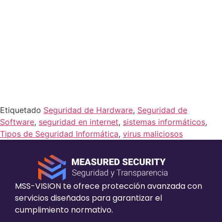
criptográficas para el cifrado y descifrado
.
Es muy importante saber que si unimos estos
tres tipos de seguridad, obtendremos mejores
resultados y evitaremos
ciberataques
que
puedan comprometer la seguridad y protección
de nuestros archivos personales.
Etiquetado
Seguridad de Hardware
,
Seguridad de
Software
,
seguridad en internet
,
sistemas informáticos
,
Tipos de Seguridad Informática
,
virus maliciosos
MSS-VISION te ofrece protección avanzada con
servicios diseñados para garantizar el
cumplimiento normativo.