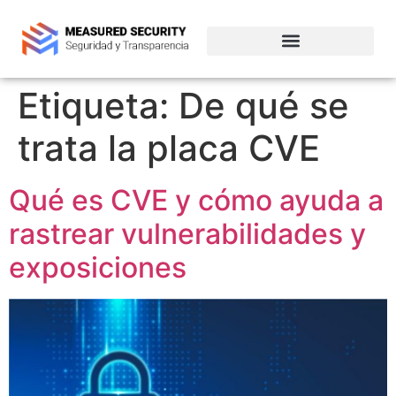
Empresas de ciberseguridad en Chile
Etiqueta:
De qué se
trata la placa CVE
Qué es CVE y cómo ayuda a
rastrear vulnerabilidades y
exposiciones