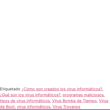
ilícitos.
La cantidad de
virus informáticos
que
existen en la actualidad son muchos y va en
aumento, logrando traspasar barreras
defensivas que contrarrestan estos
ataques, por suerte, existen muchos
métodos que ayudan a disminuir estos
ataques cibernéticos evitando el robo de
información personal.
Etiquetado
¿Cómo son creados los virus informáticos?
,
¿Qué son los virus informáticos?
,
programas maliciosos
,
tipos de virus informáticos
,
Virus Bomba de Tiempo
,
Virus
de Boot
,
virus informáticos
,
Virus Troyanos