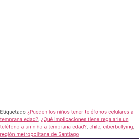
They are more prone to
cyberbullying
.
The use of telephones can have negative
implications, but it also brings with it new ways
of exploring technology and staying up to date
with it, everything will depend on the use we
give it and that parents choose to use rules with
their children when using these devices.
Learn about our plans for
cybersecurity
at
home, protect your children from
cyberbullying
or any type of exposure that may affect it.
Etiquetado
¿Pueden los niños tener teléfonos celulares a
temprana edad?
,
¿Qué implicaciones tiene regalarle un
teléfono a un niño a temprana edad?
,
chile
,
ciberbullying
,
región metropolitana de Santiago